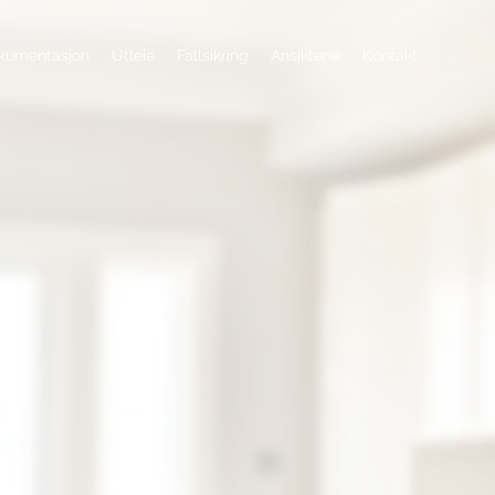
kumentasjon
Utleie
Fallsikring
Ansiktene
Kontakt