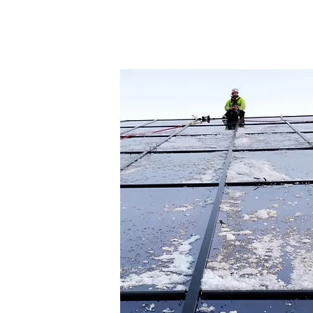
VI?
 deg som trenger
-service, sakkyndig
roll av fallsikring!