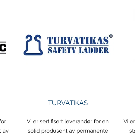
TURVATIKAS
for
Vi er sertifisert leverandør for en
Vi e
t av
solid produsent av permanente
st