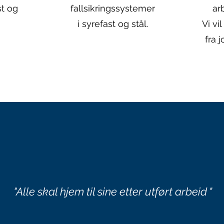
st og
fallsikringssystemer
ar
i syrefast og stål.
Vi vi
fra 
"Alle skal hjem til sine etter utført arbeid "