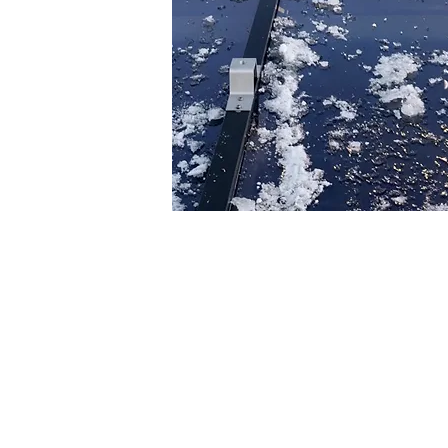
irksomhet opp mot SJT
ne gruppering.
Klatreparker og
 lekeplasskontroll.