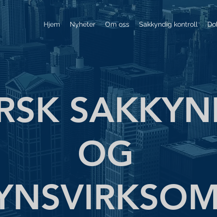
Hjem
Nyheter
Om oss
Sakkyndig kontroll
Do
RSK SAKKYN
OG
SYNSVIRKSO