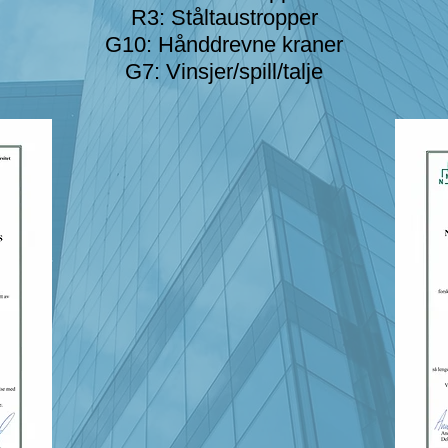
R3: Ståltaustropper
G10: Hånddrevne kraner
G7: Vinsjer/spill/talje