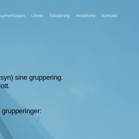
kumentasjon
Utleie
Fallsikring
Ansiktene
Kontakt
lsyn) sine gruppering.
ott.
 grupperinger: