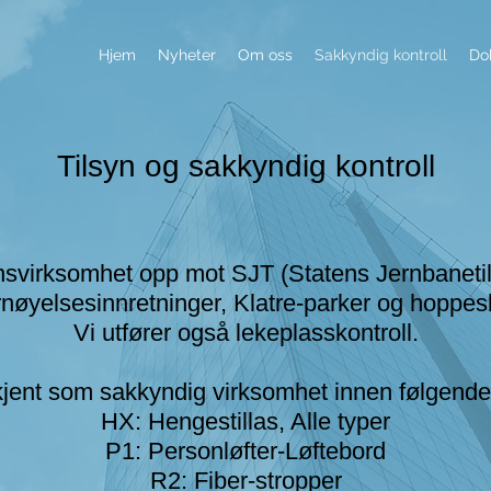
Hjem
Nyheter
Om oss
Sakkyndig kontroll
Do
Tilsyn og sakkyndig kontroll
synsvirksomhet opp mot SJT (Statens Jernbaneti
nøyelsesinnretninger, Klatre-parker og hoppesl
Vi utfører også lekeplasskontroll.
ent som sakkyndig virksomhet innen følgende
HX: Hengestillas, Alle typer
P1: Personløfter-Løftebord
R2: Fiber-stropper